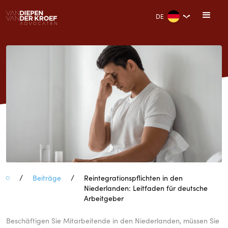
DE
/
/
Beiträge
Reintegrationspflichten in den
Niederlanden: Leitfaden für deutsche
Arbeitgeber
Reintegrationspflichten in den
Niederlanden: Leitfaden für
Beschäftigen Sie Mitarbeitende in den Niederlanden, müssen Sie