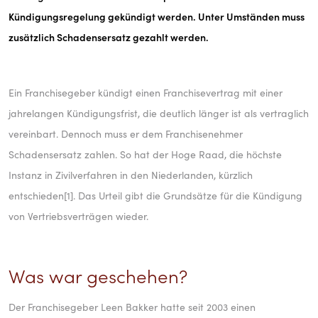
in den Niederlanden
Kündigungsregelung gekündigt werden. Unter Umständen muss
zusätzlich Schadensersatz gezahlt werden.
Ein Franchisegeber kündigt einen Franchisevertrag mit einer
jahrelangen Kündigungsfrist, die deutlich länger ist als vertraglich
vereinbart. Dennoch muss er dem Franchisenehmer
Schadensersatz zahlen. So hat der Hoge Raad, die höchste
Instanz in Zivilverfahren in den Niederlanden, kürzlich
entschieden[1]. Das Urteil gibt die Grundsätze für die Kündigung
von Vertriebsverträgen wieder.
Was war geschehen?
Der Franchisegeber Leen Bakker hatte seit 2003 einen