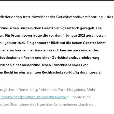
ren in den
trotz
 Niederlanden trotz abweichender Gerichtsstandsvereinbarung – das 
erländischen Bürgerlichen Gesetzbuch gesetzlich geregelt. Die
en. Für Franchiseverträge die vor dem 1. Januar 2021 geschlossen
1. Januar 2023. Ein genauerer Blick auf die neuen Gesetze lohnt
svereinbarung
ene Franchisenehmer handelt es sich hierbei um zwingendes
hl des deutschen Rechts und einer Gerichtsstandsvereinbarung
ederländische
prüchen eines niederländischen Franchisenehmers vor
 Recht im einstweiligen Rechtsschutz vorläufig durchgesetzt
t
traglicher Informationspflichten des Franchisegebers. Mehr
a
Informationspflichten im Franchisevertrag
. Ebenfalls neu
ng
bei Übernahme des Franchise-Unternehmens durch den