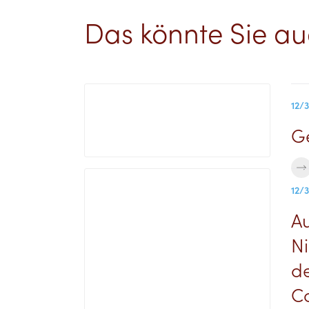
Das könnte Sie au
12/
Ge
12/
Au
Ni
de
C