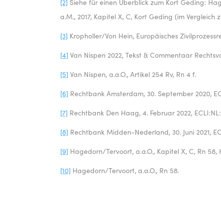
[2]
Siehe für einen Überblick zum Kort Geding: Hag
a.M., 2017, Kapitel X, C, Kort Geding (im Vergleic
[3]
Kropholler/Von Hein, Europäisches Zivilprozessrec
[4]
Van Nispen 2022, Tekst & Commentaar Rechtsvord
[5]
Van Nispen, a.a.O., Artikel 254 Rv, Rn 4 f.
[6]
Rechtbank Amsterdam, 30. September 2020, E
[7]
Rechtbank Den Haag, 4. Februar 2022, ECLI:NL:
[8]
Rechtbank Midden-Nederland, 30. Juni 2021, E
[9]
Hagedorn/Tervoort, a.a.O., Kapitel X, C, Rn 58, 
[10]
Hagedorn/Tervoort, a.a.O., Rn 58.