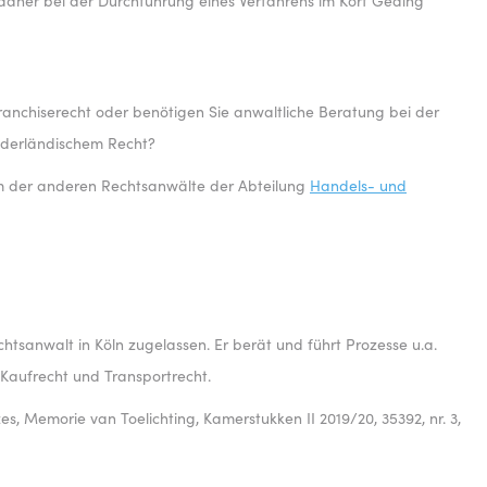
 daher bei der Durchführung eines Verfahrens im Kort Geding
anchiserecht oder benötigen Sie anwaltliche Beratung bei der
ederländischem Recht?
m der anderen Rechtsanwälte der Abteilung
Handels- und
tsanwalt in Köln zugelassen. Er berät und führt Prozesse u.a.
 Kaufrecht und Transportrecht.
 Memorie van Toelichting, Kamerstukken II 2019/20, 35392, nr. 3,