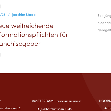
3/25
/
Joachim Staab
Seit jün
niederlä
eue weitreichende
geregelt
formationspflichten für
ranchisegeber
R
AMSTERDAM
HOOR
DEUTSCHES SEKRETARIAT
erstraatweg 2
Acht
Dijsselhofplantsoen 16-18