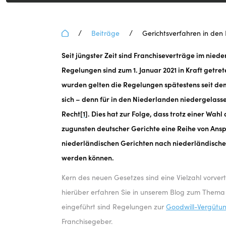
Gerichtsverfah
Niederlanden 
/
/
Beiträge
Gerichtsverfahren in den
Seit jüngster Zeit sind Franchiseverträge im nied
abweichender
Regelungen sind zum 1. Januar 2021 in Kraft getret
wurden gelten die Regelungen spätestens seit dem 
Gerichtsstand
sich – denn für in den Niederlanden niedergelass
Recht
[1]
. Dies hat zur Folge, dass trotz einer Wa
– das neue ni
zugunsten deutscher Gerichte eine Reihe von Ans
niederländischen Gerichten nach niederländischem
Franchiserech
werden können.
Kern des neuen Gesetzes sind eine Vielzahl vorver
hierüber erfahren Sie in unserem Blog zum Them
eingeführt sind Regelungen zur
Goodwill-Vergütu
Franchisegeber.