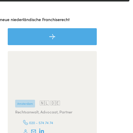
neue niederländische Franchiserecht
🇳🇱 🇩🇪
Amsterdam
Rechtsanwalt, Advocaat, Partner
020 - 574 74 74