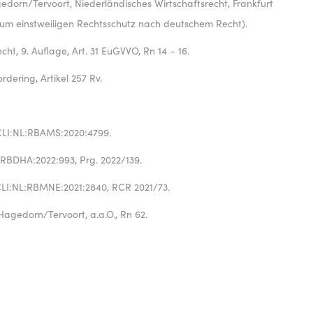
edorn/Tervoort, Niederländisches Wirtschaftsrecht, Frankfurt
h zum einstweiligen Rechtsschutz nach deutschem Recht).
ht, 9. Auflage, Art. 31 EuGVVO, Rn 14 – 16.
ering, Artikel 257 Rv.
CLI:NL:RBAMS:2020:4799.
RBDHA:2022:993, Prg. 2022/139.
CLI:NL:RBMNE:2021:2840, RCR 2021/73.
Hagedorn/Tervoort, a.a.O., Rn 62.