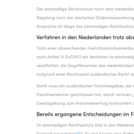
Der einstweilige Rechtsschutz nach dem niederländ
Regelung nach der deutschen Zivilprozessordnung
Ansprüche im Wege des einstweiligen Rechtsschu
Verfahren in den Niederlanden trotz a
Trotz einer abweichenden Gerichtsstandsvereinbar
nach Artikel 31 EuGVVO ein Verfahren im einstweil
verpflichtet, die Eingriffsnormen des niederländis
aufgrund einer Rechtswahl ausländisches Recht an
Somit muss ein ausländischer Franchisegeber, der 
Franchisenehmer geschlossen hat, damit rechnen, j
Gesetzgebung zum Franchisevertrag konfrontiert 
Bereits ergangene Entscheidungen im F
Im einstweiligen Rechtsschutz sind in den Nieder
Feststellungsanträge
[5]
). Es sind bereits eine Rei