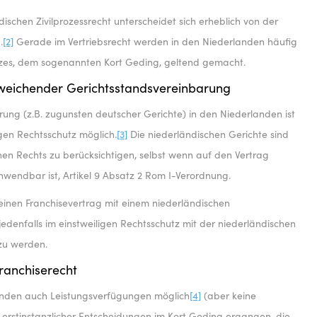
ischen Zivilprozessrecht unterscheidet sich erheblich von der
.
[2]
Gerade im Vertriebsrecht werden in den Niederlanden häufig
tzes, dem sogenannten Kort Geding, geltend gemacht.
bweichender Gerichtsstandsvereinbarung
ung (z.B. zugunsten deutscher Gerichte) in den Niederlanden ist
igen Rechtsschutz möglich.
[3]
Die niederländischen Gerichte sind
chen Rechts zu berücksichtigen, selbst wenn auf den Vertrag
wendbar ist, Artikel 9 Absatz 2 Rom I-Verordnung.
einen Franchisevertrag mit einem niederländischen
edenfalls im einstweiligen Rechtsschutz mit der niederländischen
zu werden.
ranchiserecht
landen auch Leistungsverfügungen möglich
[4]
(aber keine
he erstinstanzlicher Entscheidungen im Kort Geding ergangen, die