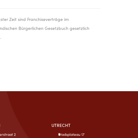
gster Zeit sind Franchiseverträge im
ndischen Bürgerlichen Gesetzbuch gesetzlich
.
N
UTRECHT
erstraat 2
Stadsplateau 17