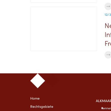
12/
N
In
F
Home
ALKMAA
Rechtsgebiete
Kennem