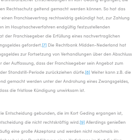
igen Rechtsschutz geltend gemacht werden können. So hat das
einen Franchisevertrag rechtswidrig gekündigt hat, zur Zahlung
den im Hauptsacheverfahren endgültig festzustellenden
t der Franchisegeber die Erfüllung eines nachvertraglichen
gsgeldes gefordert.
[7]
Die Rechtbank Midden-Nederland hat
gsgeldes zur Fortsetzung von Verhandlungen über den Abschluss
war der Auffassung, dass der Franchisegeber sein Angebot zum
der Standstill-Periode zurückziehen dürfe.
[8]
Weiter kann z.B. die
eltend gemacht werden unter der Androhung eines Zwangsgeldes,
dass die fristlose Kündigung unwirksam ist.
die Entscheidung gebunden, die im Kort Geding ergangen ist,
tscheidung die nicht rechtskräftig wird.
[9]
Allerdings genießen
häufig eine große Akzeptanz und werden nicht nochmals im